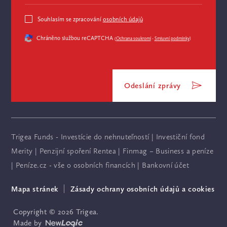
Souhlasím se zpracování
osobních údajů
Chráněno službou reCAPTCHA
(
Ochrana soukromí
-
Smluvní podmínky
)
Odeslání zprávy
Trigea Funds - Investície do nehnuteľností
|
Investiční fond
Merity
|
Penzijní spoření Rentea
|
Finmag – Business a peníze
|
Peníze.cz - vše o osobních financích
|
Bankovní účet
Mapa stránek
Zásady ochrany osobních údajů a cookies
Copyright © 2026 Trigea.
Made by