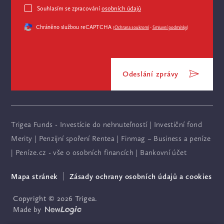
Souhlasím se zpracování
osobních údajů
Chráněno službou reCAPTCHA
(
Ochrana soukromí
-
Smluvní podmínky
)
Odeslání zprávy
Trigea Funds - Investície do nehnuteľností
|
Investiční fond
Merity
|
Penzijní spoření Rentea
|
Finmag – Business a peníze
|
Peníze.cz - vše o osobních financích
|
Bankovní účet
Mapa stránek
Zásady ochrany osobních údajů a cookies
Copyright © 2026 Trigea.
Made by