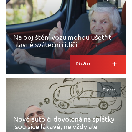
Finance
Na pojištění vozu mohou ušetřit
hlavně sváteční řidiči
Přečíst
Finance
Nové auto či dovolená na splátky
jsou sice lákavé, ne vždy ale