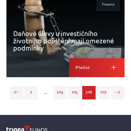
Finance
Daňové úlevy u investičního
životního pojištění mají omezené
podmínky
Přečíst
1
104
105
106
107
...