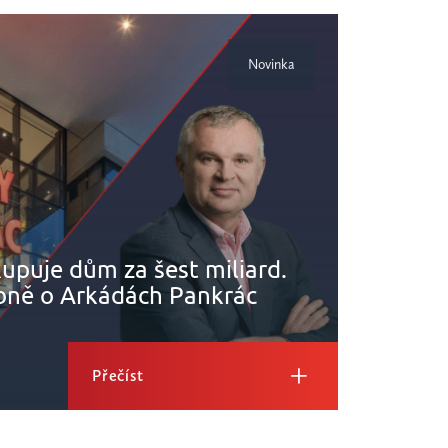
Novinka
kupuje dům za šest miliard.
Nemov
bně o Arkádách Pankrác
navz
Přečíst