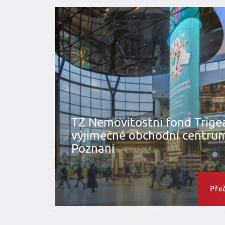
TZ Nemovitostní fond Trige
výjimečné obchodní centrum
Poznani
Přeč