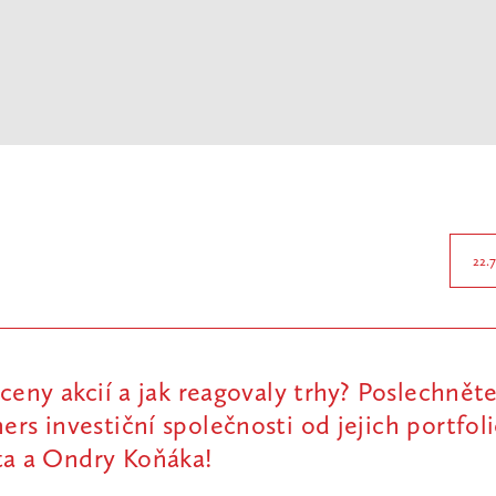
22.
y ceny akcií a jak reagovaly trhy? Poslechnět
ers investiční společnosti od jejich portfo
a a Ondry Koňáka!