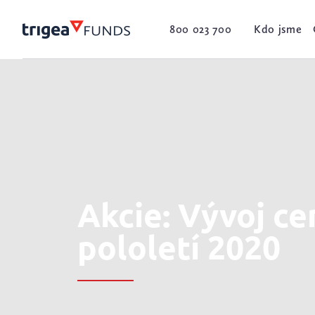
800 023 700
Kdo jsme
Akcie: Vývoj cen
pololetí 2020