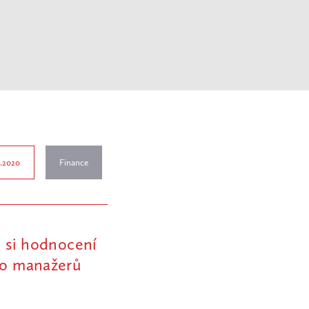
7.2020
Finance
e si hodnocení
lio manažerů