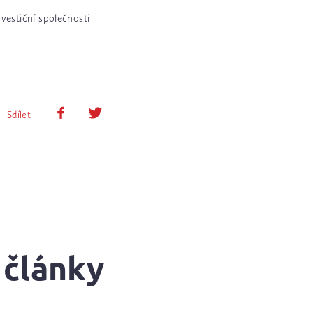
nvestiční společnosti
Sdílet
 články