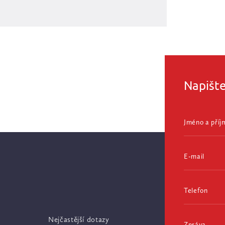
Napišt
Jméno a příj
E-mail
Telefon
Nejčastější dotazy
Zpráva