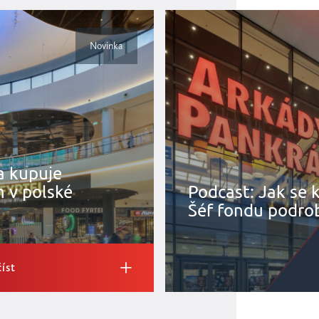
Novinka
a kupuje
 v polské
Podcast: Jak se 
Šéf fondu podro
íst