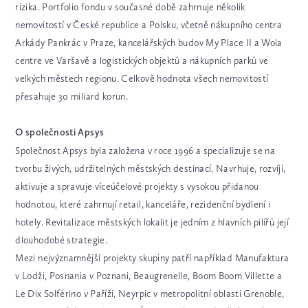
rizika. Portfolio fondu v současné době zahrnuje několik
nemovitostí v České republice a Polsku, včetně nákupního centra
Arkády Pankrác v Praze, kancelářských budov My Place II a Wola
centre ve Varšavě a logistických objektů a nákupních parků ve
velkých městech regionu. Celkově hodnota všech nemovitostí
přesahuje 30 miliard korun.
O společnosti Apsys
Společnost Apsys byla založena v roce 1996 a specializuje se na
tvorbu živých, udržitelných městských destinací. Navrhuje, rozvíjí,
aktivuje a spravuje víceúčelové projekty s vysokou přidanou
hodnotou, které zahrnují retail, kanceláře, rezidenční bydlení i
hotely. Revitalizace městských lokalit je jedním z hlavních pilířů její
dlouhodobé strategie.
Mezi nejvýznamnější projekty skupiny patří například Manufaktura
v Lodži, Posnania v Poznani, Beaugrenelle, Boom Boom Villette a
Le Dix Solférino v Paříži, Neyrpic v metropolitní oblasti Grenoble,