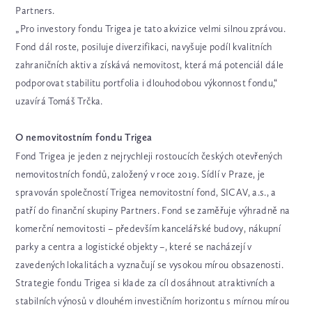
Partners.
„Pro investory fondu Trigea je tato akvizice velmi silnou zprávou.
Fond dál roste, posiluje diverzifikaci, navyšuje podíl kvalitních
zahraničních aktiv a získává nemovitost, která má potenciál dále
podporovat stabilitu portfolia i dlouhodobou výkonnost fondu,“
uzavírá Tomáš Trčka.
O nemovitostním fondu Trigea
Fond Trigea je jeden z nejrychleji rostoucích českých otevřených
nemovitostních fondů, založený v roce 2019. Sídlí v Praze, je
spravován společností Trigea nemovitostní fond, SICAV, a.s., a
patří do finanční skupiny Partners. Fond se zaměřuje výhradně na
komerční nemovitosti – především kancelářské budovy, nákupní
parky a centra a logistické objekty –, které se nacházejí v
zavedených lokalitách a vyznačují se vysokou mírou obsazenosti.
Strategie fondu Trigea si klade za cíl dosáhnout atraktivních a
stabilních výnosů v dlouhém investičním horizontu s mírnou mírou