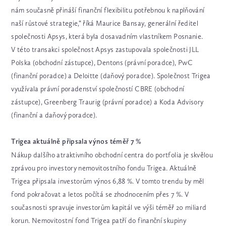
nám současně přináší finanční flexibilitu potřebnou k naplňování
naší růstové strategie,“ říká Maurice Bansay, generální ředitel
společnosti Apsys, která byla dosavadním vlastníkem Posnanie.
V této transakci společnost Apsys zastupovala společnosti JLL
Polska (obchodní zástupce), Dentons (právní poradce), PwC
(finanční poradce) a Deloitte (daňový poradce). Společnost Trigea
využívala právní poradenství společností CBRE (obchodní
zástupce), Greenberg Traurig (právní poradce) a Koda Advisory
(finanční a daňový poradce).
Trigea aktuálně připsala výnos téměř 7 %
Nákup dalšího atraktivního obchodní centra do portfolia je skvělou
zprávou pro investory nemovitostního fondu Trigea. Aktuálně
Trigea připsala investorům výnos 6,88 %. V tomto trendu by měl
fond pokračovat a letos počítá se zhodnocením přes 7 %. V
současnosti spravuje investorům kapitál ve výši téměř 20 miliard
korun. Nemovitostní fond Trigea patří do finanční skupiny