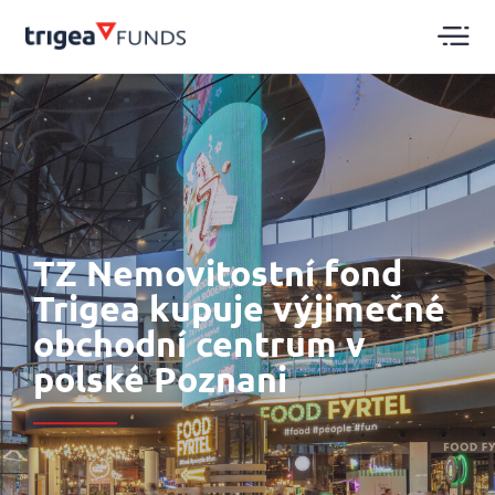
TZ Nemovitostní fond
Trigea kupuje výjimečné
obchodní centrum v
polské Poznani