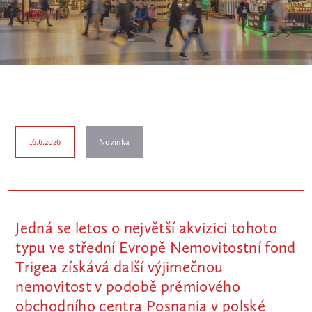
16.6.2026
Novinka
Jedná se letos o největší akvizici tohoto
typu ve střední Evropě Nemovitostní fond
Trigea získává další výjimečnou
nemovitost v podobě prémiového
obchodního centra Posnania v polské