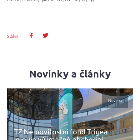
Sdílet
Novinky a články
Novinka
TZ Nemovitostní fond Trigea
kupuje výjimečné obchodní