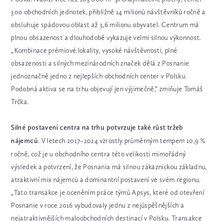
300 obchodních jednotek, přibližně 14 milionů návštěvníků ročně a
obsluhuje spádovou oblast až 3,6 milionu obyvatel. Centrum má
plnou obsazenost a dlouhodobě vykazuje velmi silnou výkonnost.
„Kombinace prémiové lokality, vysoké návštěvnosti, plné
obsazenosti a silných mezinárodních značek dělá z Posnanie
jednoznačně jedno z nejlepších obchodních center v Polsku.
Podobná aktiva se na trhu objevují jen výjimečně,“ zmiňuje Tomáš
Trčka.
Silné postavení centra na trhu potvrzuje také růst tržeb
nájemců
. V letech 2017–2024 vzrostly průměrným tempem 10,9 %
ročně, což je u obchodního centra této velikosti mimořádný
výsledek a potvrzení, že Posnania má silnou zákaznickou základnu,
atraktivní mix nájemců a dominantní postavení ve svém regionu.
„Tato transakce je oceněním práce týmů Apsys, které od otevření
Posnanie v roce 2016 vybudovaly jednu z nejúspěšnějších a
nejatraktivnějších maloobchodních destinací v Polsku. Transakce