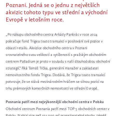
Poznani. Jedná se o jednu z největších
akvizic tohoto typu ve střední a východní
Evropě v letošním roce.
„Po nákupu obchodního centra Arkády Pankrác v roce 2024
pokračuje fond Trigea touto transakcí v posilování své pozice v
oblasti retailu. Akvizice obchodního centra v Poznani
srovnatelného svou velikostí a vytížeností s pražským obchodním
centrem Palladium je proto v souladu s naší dlouhodobou obchodní
strategií,“ říká Tomáš Trčka, generální manažer a zakladatel
nemovitostního fondu Trigea. Dodává, že Trigea touto transakcí
potvrzuje, že se stává mezinárodním hráčem se silnou pozicí na
trhu prémiových komerčních nemovitostí ve střední Evropě.
Posnania patří mezi nejvýkonnější obchodní centra v Polsku
Obchodní centrum Posnania patří mezi TOP 5 obchodních center v
Polsku. Nabízí více než 103 000 m² pronajímatelné plochy, téměř