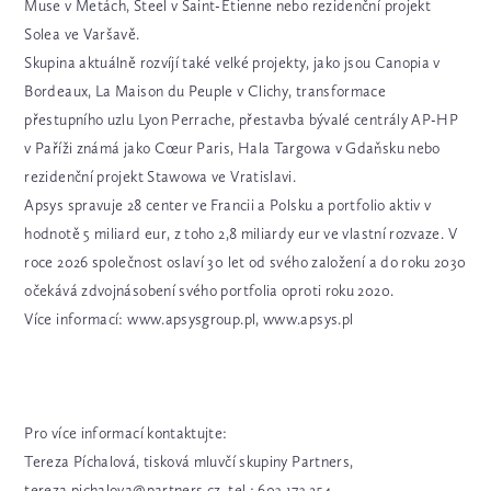
Muse v Metách, Steel v Saint-Étienne nebo rezidenční projekt
Solea ve Varšavě.
Skupina aktuálně rozvíjí také velké projekty, jako jsou Canopia v
Bordeaux, La Maison du Peuple v Clichy, transformace
přestupního uzlu Lyon Perrache, přestavba bývalé centrály AP-HP
v Paříži známá jako Cœur Paris, Hala Targowa v Gdaňsku nebo
rezidenční projekt Stawowa ve Vratislavi.
Apsys spravuje 28 center ve Francii a Polsku a portfolio aktiv v
hodnotě 5 miliard eur, z toho 2,8 miliardy eur ve vlastní rozvaze. V
roce 2026 společnost oslaví 30 let od svého založení a do roku 2030
očekává zdvojnásobení svého portfolia oproti roku 2020.
Více informací: www.apsysgroup.pl, www.apsys.pl
Pro více informací kontaktujte:
Tereza Píchalová, tisková mluvčí skupiny Partners,
tereza.pichalova@partners.cz, tel.: 603 173 254