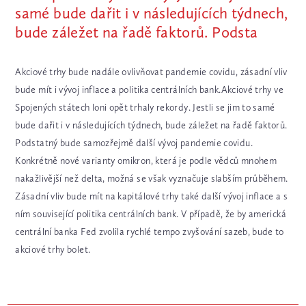
samé bude dařit i v následujících týdnech,
bude záležet na řadě faktorů. Podsta
Akciové trhy bude nadále ovlivňovat pandemie covidu, zásadní vliv
bude mít i vývoj inflace a politika centrálních bank.Akciové trhy ve
Spojených státech loni opět trhaly rekordy. Jestli se jim to samé
bude dařit i v následujících týdnech, bude záležet na řadě faktorů.
Podstatný bude samozřejmě další vývoj pandemie covidu.
Konkrétně nové varianty omikron, která je podle vědců mnohem
nakažlivější než delta, možná se však vyznačuje slabším průběhem.
Zásadní vliv bude mít na kapitálové trhy také další vývoj inflace a s
ním související politika centrálních bank. V případě, že by americká
centrální banka Fed zvolila rychlé tempo zvyšování sazeb, bude to
akciové trhy bolet.