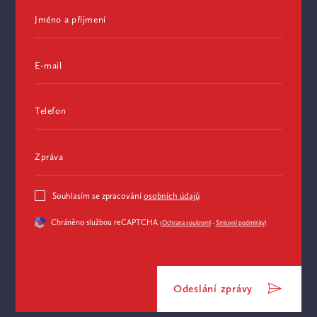
Jméno a příjmení
E-mail
Telefon
Zpráva
Souhlasím se zpracování
osobních údajů
Chráněno službou reCAPTCHA
(
Ochrana soukromí
-
Smluvní podmínky
)
Odeslání zprávy