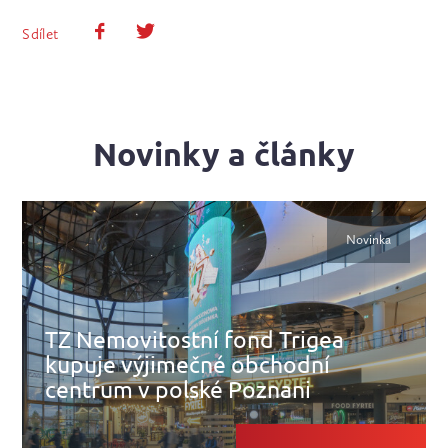
Sdílet
Novinky a články
Novinka
TZ Nemovitostní fond Trigea
kupuje výjimečné obchodní
centrum v polské Poznani