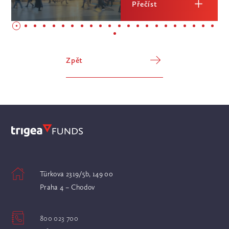
Přečíst
Zpět
Türkova 2319/5b, 149 00
Praha 4 – Chodov
800 023 700