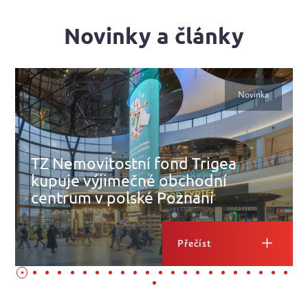
Novinky a články
Novinka
TZ Nemovitostní fond Trigea
kupuje výjimečné obchodní
centrum v polské Poznani
Přečíst