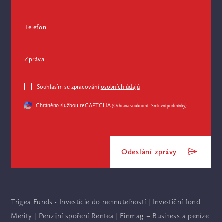
Telefon
Zpráva
Souhlasím se zpracování
osobních údajů
Chráněno službou reCAPTCHA
(
Ochrana soukromí
-
Smluvní podmínky
)
Odeslání zprávy
Trigea Funds - Investície do nehnuteľností
|
Investiční fond
Merity
|
Penzijní spoření Rentea
|
Finmag – Business a peníze