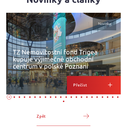
Novinka
TZ Nemovitostní fond Trigea
kupuje výjimečné obchodní
centrum v polské Poznani
Přečíst
Zpět