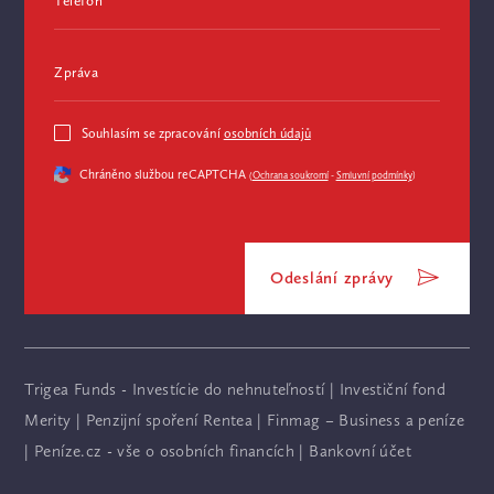
Telefon
Zpráva
Souhlasím se zpracování
osobních údajů
Chráněno službou reCAPTCHA
(
Ochrana soukromí
-
Smluvní podmínky
)
Odeslání zprávy
Trigea Funds - Investície do nehnuteľností
|
Investiční fond
Merity
|
Penzijní spoření Rentea
|
Finmag – Business a peníze
|
Peníze.cz - vše o osobních financích
|
Bankovní účet