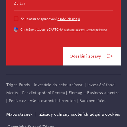
Zpráva
Souhlasím se zpracování
osobních údajů
Chráněno službou reCAPTCHA
(
Ochrana soukromí
-
Smluvní podmínky
)
Odeslání zprávy
Trigea Funds - Investície do nehnuteľností
|
Investiční fond
Merity
|
Penzijní spoření Rentea
|
Finmag – Business a peníze
|
Peníze.cz - vše o osobních financích
|
Bankovní účet
Mapa stránek
Zásady ochrany osobních údajů a cookies
Copyright © 2026 Trigea.