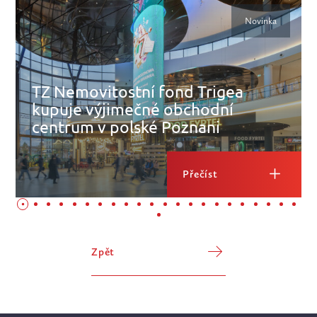
Novinka
TZ Nemovitostní fond Trigea
kupuje výjimečné obchodní
centrum v polské Poznani
Přečíst
Zpět