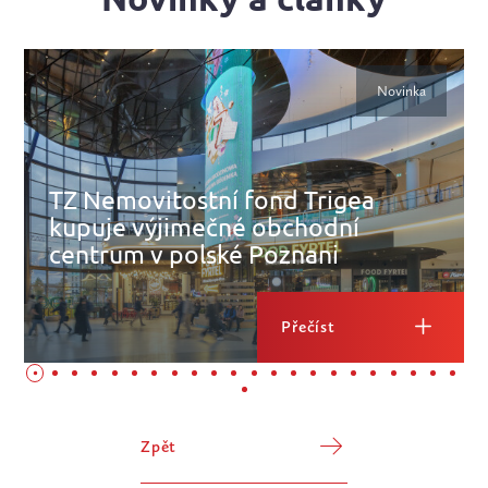
Novinka
TZ Nemovitostní fond Trigea
kupuje výjimečné obchodní
centrum v polské Poznani
Přečíst
Zpět