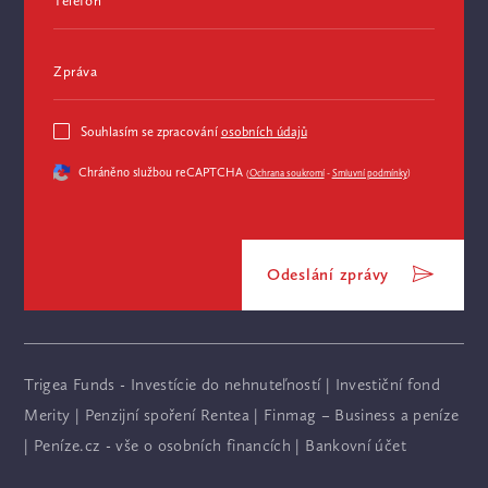
Telefon
Zpráva
Souhlasím se zpracování
osobních údajů
Chráněno službou reCAPTCHA
(
Ochrana soukromí
-
Smluvní podmínky
)
Odeslání zprávy
Trigea Funds - Investície do nehnuteľností
|
Investiční fond
Merity
|
Penzijní spoření Rentea
|
Finmag – Business a peníze
|
Peníze.cz - vše o osobních financích
|
Bankovní účet