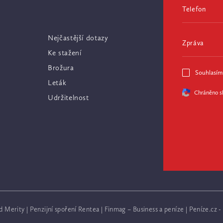
Telefon
Nejčastější dotazy
Zpráva
Ke stažení
Brožura
Souhlasím
Leták
Chráněno 
Udržitelnost
nd Merity
|
Penzijní spoření Rentea
|
Finmag – Business a peníze
|
Peníze.cz -