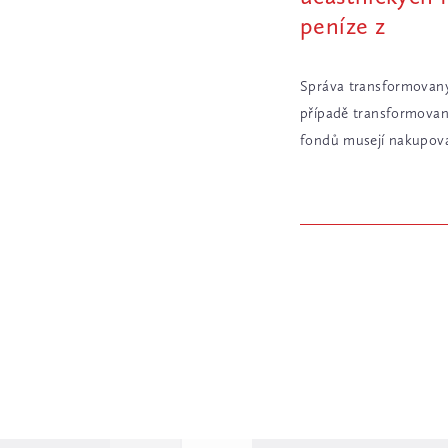
peníze z
Správa transformovanýc
případě transformovaný
fondů musejí nakupovat