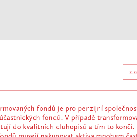
21.1
ormovaných fondů je pro penzijní společnos
u účastnických fondů. V případě transformo
tují do kvalitních dluhopisů a tím to končí
fondů musejí nakupovat aktiva mnohem čast