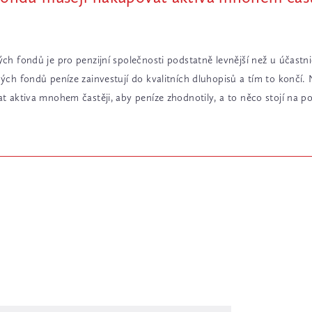
h fondů je pro penzijní společnosti podstatně levnější než u účastn
ch fondů peníze zainvestují do kvalitních dluhopisů a tím to končí.
 aktiva mnohem častěji, aby peníze zhodnotily, a to něco stojí na po