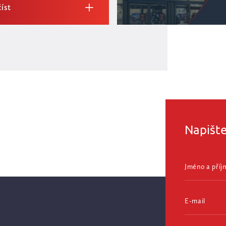
íst
Napišt
Jméno a příj
E-mail