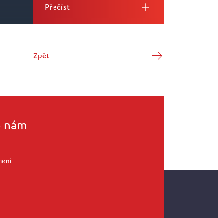
Přečíst
Zpět
e nám
mení