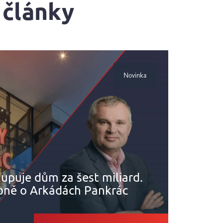
 články
Novinka
kupuje dům za šest miliard.
Nemov
bně o Arkádách Pankrác
navz