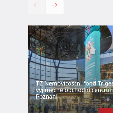
TZ Nemovitostní fond Trige
výjimečné obchodní centrum
Poznani