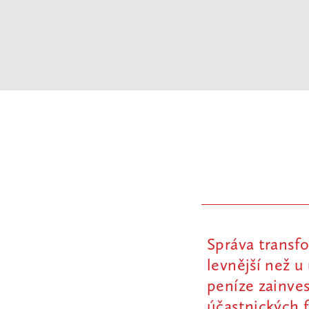
Správa transf
levnější než 
peníze zainves
účastnických 