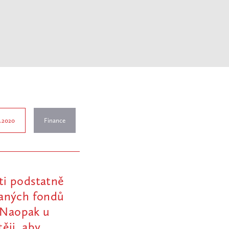
2.2020
Finance
ti podstatně
vaných fondů
. Naopak u
ěji, aby