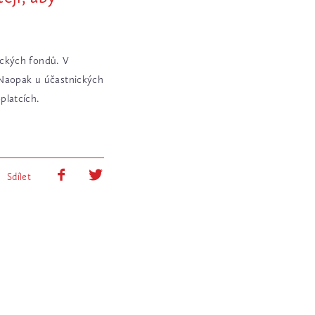
ických fondů. V
 Naopak u účastnických
platcích.
Sdílet