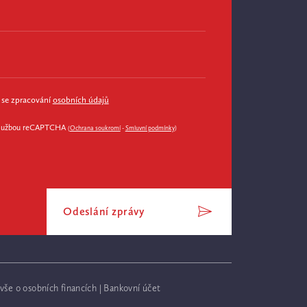
 se zpracování
osobních údajů
službou reCAPTCHA
(
Ochrana soukromí
-
Smluvní podmínky
)
Odeslání zprávy
 vše o osobních financích
|
Bankovní účet