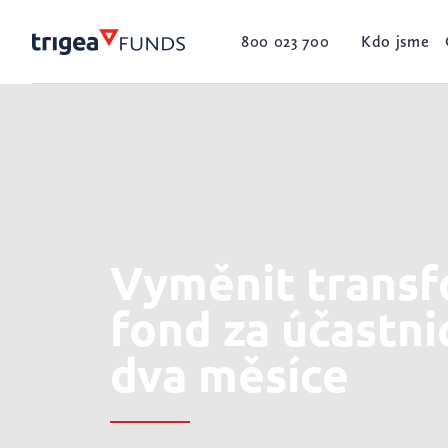
800 023 700
Kdo jsme
Vyměnit trans
fond za účastni
dva měsíce