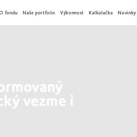
O fondu
Naše portfolio
Výkonnost
Kalkulačka
Novinky
formovaný
cký vezme i