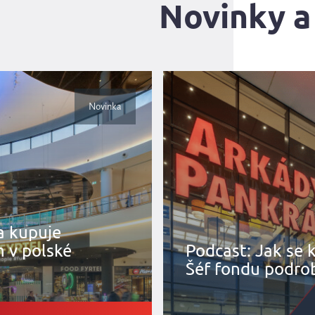
Novinky a
Novinka
a kupuje
 v polské
Podcast: Jak se 
Šéf fondu podro